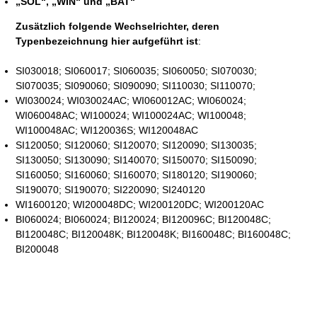
„SOL“, „WIN“ und „BAT“
Zusätzlich folgende Wechselrichter, deren
Typenbezeichnung hier aufgeführt ist
:
SI030018; SI060017; SI060035; SI060050; SI070030;
SI070035; SI090060; SI090090; SI110030; SI110070;
WI030024; WI030024AC; WI060012AC; WI060024;
WI060048AC; WI100024; WI100024AC; WI100048;
WI100048AC; WI120036S; WI120048AC
SI120050; SI120060; SI120070; SI120090; SI130035;
SI130050; SI130090; SI140070; SI150070; SI150090;
SI160050; SI160060; SI160070; SI180120; SI190060;
SI190070; SI190070; SI220090; SI240120
WI1600120; WI200048DC; WI200120DC; WI200120AC
BI060024; BI060024; BI120024; BI120096C; BI120048C;
BI120048C; BI120048K; BI120048K; BI160048C; BI160048C;
BI200048