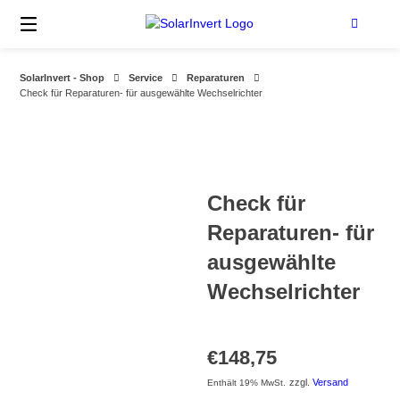
Springe
zum
Inhalt
SolarInvert - Shop
Service
Reparaturen
Check für Reparaturen- für ausgewählte Wechselrichter
Check für
Reparaturen- für
ausgewählte
Wechselrichter
€
148,75
zzgl.
Versand
Enthält 19% MwSt.