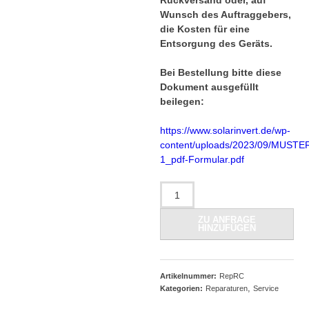
Rückversand oder, auf
Wunsch des Auftraggebers,
die Kosten für eine
Entsorgung des Geräts.
Bei Bestellung bitte diese
Dokument ausgefüllt
beilegen:
https://www.solarinvert.de/wp-
content/uploads/2023/09/MUSTE
1_pdf-Formular.pdf
Check
für
Reparaturen-
ZU ANFRAGE
HINZUFÜGEN
für
ausgewählte
Wechselrichter
Menge
Artikelnummer:
RepRC
,
Kategorien:
Reparaturen
Service